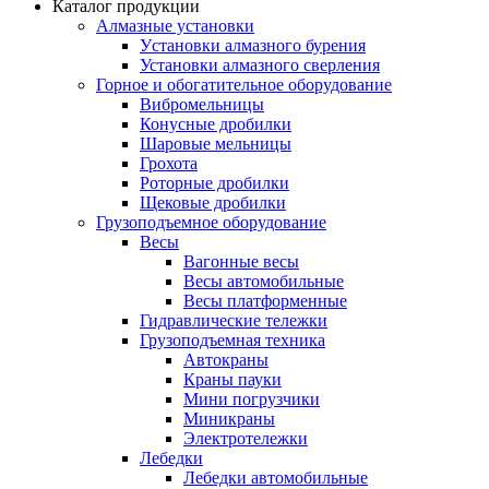
Каталог продукции
Алмазные установки
Уcтановки алмазного бурения
Установки алмазного сверления
Горное и обогатительное оборудование
Вибромельницы
Конусные дробилки
Шаровые мельницы
Грохота
Роторные дробилки
Щековые дробилки
Грузоподъемное оборудование
Весы
Вагонные весы
Весы автомобильные
Весы платформенные
Гидравлические тележки
Грузоподъемная техника
Автокраны
Краны пауки
Мини погрузчики
Миникраны
Электротележки
Лебедки
Лебедки автомобильные