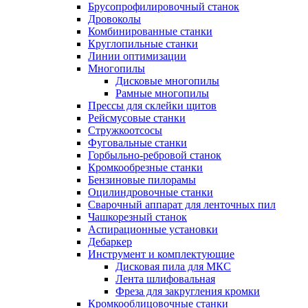
Брусопрофилировочный станок
Дровоколы
Комбинированные станки
Круглопильные станки
Линии оптимизации
Многопилы
Дисковые многопилы
Рамные многопилы
Прессы для склейки щитов
Рейсмусовые станки
Стружкоотсосы
Фуговальные станки
Горбыльно-ребровой станок
Кромкообрезные станки
Бензиновые пилорамы
Оцилиндровочные станки
Сварочный аппарат для ленточных пил
Чашкорезный станок
Аспирационные установки
Дебаркер
Инструмент и комплектующие
Дисковая пила для МКС
Лента шлифовальная
Фреза для закругления кромки
Кромкооблицовочные станки