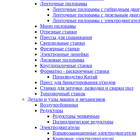
Ленточные пилорамы
Ленточные пилорамы с гибридным двиг
Ленточные пилорамы с дизельным двиг
Ленточные пилорамы с электродвигате
Мини пилорамы
Отрезные станки
Прессы для сращивания
Сверлильные станки
Фрезерные станки
Электронные линейки
Дисковые пилорамы
Круглопалочные станки
Форматно - раскроечные станки
Производство Китай
Пресс для брикетирования отходов
Станки для заточки, разводки и сварки пил
Торцовочный станок
Детали и узлы машин и механизмов
Воздухосборники
Редукторы
Редукторы червячные
Цилиндрические редукторы
Электродвигатели
Взрывозащищенные электродвигатели
Крановые электродвигатели