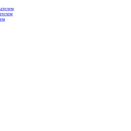
ателем
ателем
лем