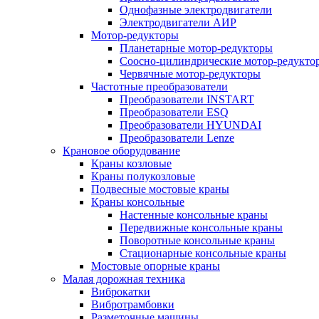
Однофазные электродвигатели
Электродвигатели АИР
Мотор-редукторы
Планетарные мотор-редукторы
Соосно-цилиндрические мотор-редукто
Червячные мотор-редукторы
Частотные преобразователи
Преобразователи INSTART
Преобразователи ESQ
Преобразователи HYUNDAI
Преобразователи Lenze
Крановое оборудование
Краны козловые
Краны полукозловые
Подвесные мостовые краны
Краны консольные
Настенные консольные краны
Передвижные консольные краны
Поворотные консольные краны
Стационарные консольные краны
Мостовые опорные краны
Малая дорожная техника
Виброкатки
Вибротрамбовки
Разметочные машины