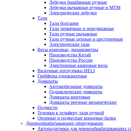
Лебедки барабанные ручные
Лебедки рычажные ручные и МТМ
Электрические лебедки
Тали
Тали болгария
Тали червячные и передвижные
Тали ручные рычажные
Тали ручные цепные и шестеренные
Электрические тали
Весы крановые, динамометры
Производства Китай
Производства России
Электронные крановые весы
Вилочные погрузчики HELI
Грейферы одноканатные
Домкраты
Автомобильные домкраты
Гидравлические домкраты
Домкраты винтовые
Домкраты реечные механические
Подмости
Тележки к тельферу, тали ручной
Опорные и подвесные концевые балки
Деревообрабатывающее оборудование
Автоподатчики для деревообрабатывающих с