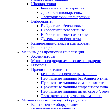
Швонарезчики
Бензиновый швонарезчик
Диски для швонарезчика
Электрический швонарезчик
Виброплиты
Виброплиты бензиновые
Виброплиты реверсивные
Виброплиты электрические
Дизельные виброплиты
Камнерезные станки и плиткорезы
Резчики кровли
Машины для прочистки канализации
Ассенизаторы
Машины гидродинамические на прицепе
Илососы
Прочистные машины
Бензиновые прочистные машины
Прочистные машины барабанного типа
Прочистные машины секционного типа
Прочистные машины спирального типа
Прочистные машины штангового (стерж
Электрические прочистные машины
Металлообрабатывающее оборудование
Вальцовочное оборудование
Гидравлические ножницы