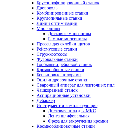
Брусопрофилировочный станок
Дровоколы
Комбинированные станки
Круглопильные станки
Линии оптимизации
Многопилы
Дисковые многопилы
Рамные многопилы
Прессы для склейки щитов
Рейсмусовые станки
Стружкоотсосы
Фуговальные станки
Горбыльно-ребровой станок
Кромкообрезные станки
Бензиновые пилорамы
Оцилиндровочные станки
Сварочный аппарат для ленточных пил
Чашкорезный станок
Аспирационные установки
Дебаркер
Инструмент и комплектующие
Дисковая пила для МКС
Лента шлифовальная
Фреза для закругления кромки
Кромкооблицовочные станки