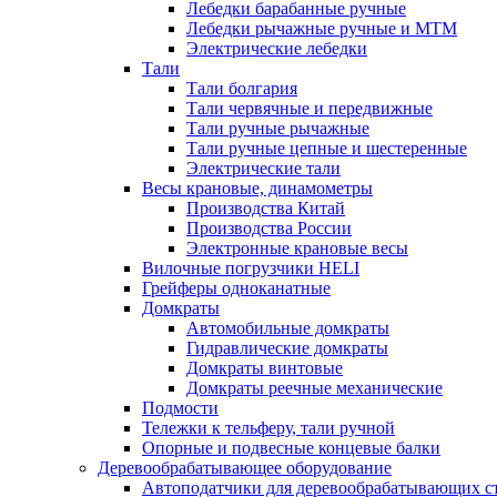
Лебедки барабанные ручные
Лебедки рычажные ручные и МТМ
Электрические лебедки
Тали
Тали болгария
Тали червячные и передвижные
Тали ручные рычажные
Тали ручные цепные и шестеренные
Электрические тали
Весы крановые, динамометры
Производства Китай
Производства России
Электронные крановые весы
Вилочные погрузчики HELI
Грейферы одноканатные
Домкраты
Автомобильные домкраты
Гидравлические домкраты
Домкраты винтовые
Домкраты реечные механические
Подмости
Тележки к тельферу, тали ручной
Опорные и подвесные концевые балки
Деревообрабатывающее оборудование
Автоподатчики для деревообрабатывающих с