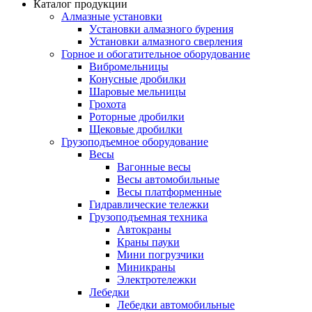
Каталог продукции
Алмазные установки
Уcтановки алмазного бурения
Установки алмазного сверления
Горное и обогатительное оборудование
Вибромельницы
Конусные дробилки
Шаровые мельницы
Грохота
Роторные дробилки
Щековые дробилки
Грузоподъемное оборудование
Весы
Вагонные весы
Весы автомобильные
Весы платформенные
Гидравлические тележки
Грузоподъемная техника
Автокраны
Краны пауки
Мини погрузчики
Миникраны
Электротележки
Лебедки
Лебедки автомобильные