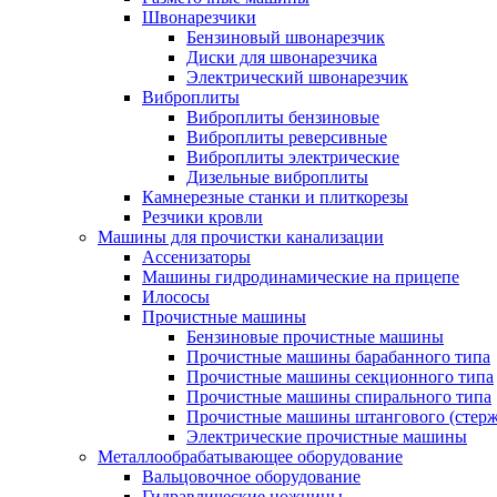
Швонарезчики
Бензиновый швонарезчик
Диски для швонарезчика
Электрический швонарезчик
Виброплиты
Виброплиты бензиновые
Виброплиты реверсивные
Виброплиты электрические
Дизельные виброплиты
Камнерезные станки и плиткорезы
Резчики кровли
Машины для прочистки канализации
Ассенизаторы
Машины гидродинамические на прицепе
Илососы
Прочистные машины
Бензиновые прочистные машины
Прочистные машины барабанного типа
Прочистные машины секционного типа
Прочистные машины спирального типа
Прочистные машины штангового (стерж
Электрические прочистные машины
Металлообрабатывающее оборудование
Вальцовочное оборудование
Гидравлические ножницы