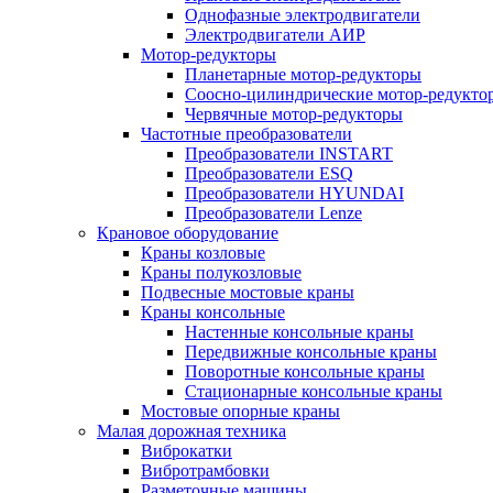
Однофазные электродвигатели
Электродвигатели АИР
Мотор-редукторы
Планетарные мотор-редукторы
Соосно-цилиндрические мотор-редукто
Червячные мотор-редукторы
Частотные преобразователи
Преобразователи INSTART
Преобразователи ESQ
Преобразователи HYUNDAI
Преобразователи Lenze
Крановое оборудование
Краны козловые
Краны полукозловые
Подвесные мостовые краны
Краны консольные
Настенные консольные краны
Передвижные консольные краны
Поворотные консольные краны
Стационарные консольные краны
Мостовые опорные краны
Малая дорожная техника
Виброкатки
Вибротрамбовки
Разметочные машины