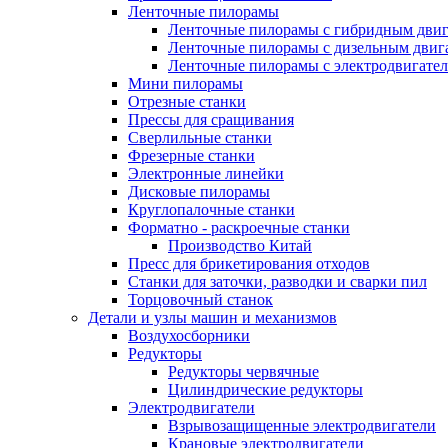
Ленточные пилорамы
Ленточные пилорамы с гибридным двиг
Ленточные пилорамы с дизельным двиг
Ленточные пилорамы с электродвигате
Мини пилорамы
Отрезные станки
Прессы для сращивания
Сверлильные станки
Фрезерные станки
Электронные линейки
Дисковые пилорамы
Круглопалочные станки
Форматно - раскроечные станки
Производство Китай
Пресс для брикетирования отходов
Станки для заточки, разводки и сварки пил
Торцовочный станок
Детали и узлы машин и механизмов
Воздухосборники
Редукторы
Редукторы червячные
Цилиндрические редукторы
Электродвигатели
Взрывозащищенные электродвигатели
Крановые электродвигатели