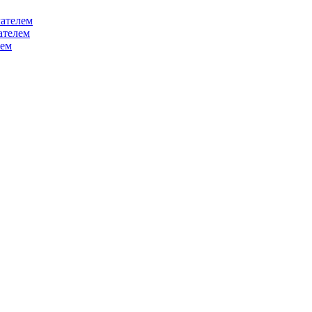
ателем
ателем
лем