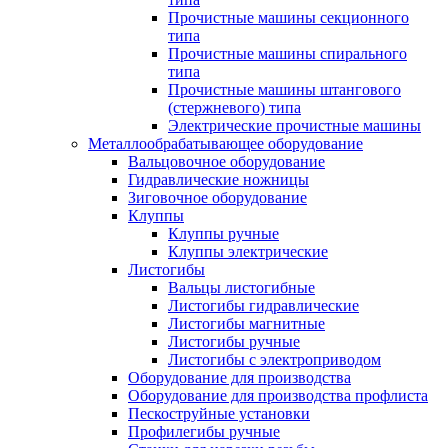
Прочистные машины секционного
типа
Прочистные машины спирального
типа
Прочистные машины штангового
(стержневого) типа
Электрические прочистные машины
Металлообрабатывающее оборудование
Вальцовочное оборудование
Гидравлические ножницы
Зиговочное оборудование
Клуппы
Клуппы ручные
Клуппы электрические
Листогибы
Вальцы листогибные
Листогибы гидравлические
Листогибы магнитные
Листогибы ручные
Листогибы с электроприводом
Оборудование для производства
Оборудование для производства профлиста
Пескоструйные установки
Профилегибы ручные