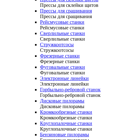
Прессы для склейки щитов
Прессы для сращивания
Прессы для сращивания
Рейсмусовые станки
Рейсмусовые станки
Сверлильные станки
Сверлильные станки
Стружкоотсосы
Стружкоотсосы
Фрезерные станки
Фрезерные станки
Фуговальные станки
Фуговальные станки
Электронные линейки
Электронные линейки
Горбыльно-ребровой станок
Горбыльно-ребровой станок
Дисковые пилорамы
Дисковые пилорамы
Кромкообрезные станки
Кромкообрезные станки
Круглопалочные станки
Круглопалочные станки
Бензиновые пилорамы