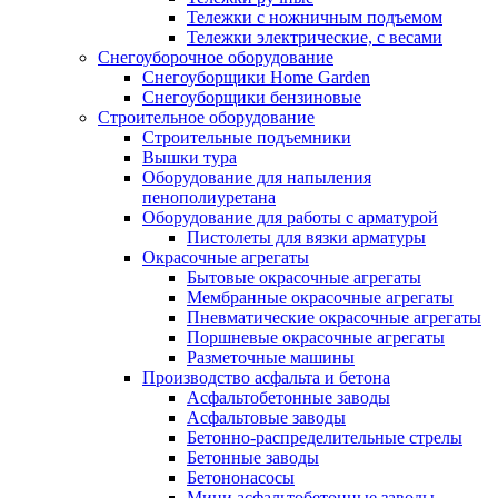
Тележки с ножничным подъемом
Тележки электрические, с весами
Снегоуборочное оборудование
Снегоуборщики Home Garden
Снегоуборщики бензиновые
Строительное оборудование
Cтроительные подъемники
Вышки тура
Оборудование для напыления
пенополиуретана
Оборудование для работы с арматурой
Пистолеты для вязки арматуры
Окрасочные агрегаты
Бытовые окрасочные агрегаты
Мембранные окрасочные агрегаты
Пневматические окрасочные агрегаты
Поршневые окрасочные агрегаты
Разметочные машины
Производство асфальта и бетона
Асфальтобетонные заводы
Асфальтовые заводы
Бетонно-распределительные стрелы
Бетонные заводы
Бетононасосы
Мини асфальтобетонные заводы