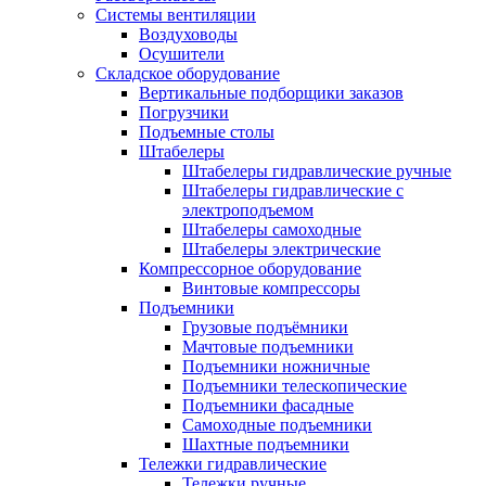
Системы вентиляции
Воздуховоды
Осушители
Складское оборудование
Вертикальные подборщики заказов
Погрузчики
Подъемные столы
Штабелеры
Штабелеры гидравлические ручные
Штабелеры гидравлические с
электроподъемом
Штабелеры самоходные
Штабелеры электрические
Компрессорное оборудование
Винтовые компрессоры
Подъемники
Грузовые подъёмники
Мачтовые подъемники
Подъемники ножничные
Подъемники телескопические
Подъемники фасадные
Самоходные подъемники
Шахтные подъемники
Тележки гидравлические
Тележки ручные