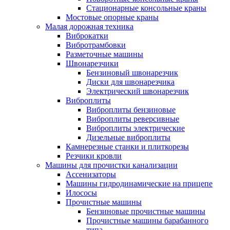
Стационарные консольные краны
Мостовые опорные краны
Малая дорожная техника
Виброкатки
Вибротрамбовки
Разметочные машины
Швонарезчики
Бензиновый швонарезчик
Диски для швонарезчика
Электрический швонарезчик
Виброплиты
Виброплиты бензиновые
Виброплиты реверсивные
Виброплиты электрические
Дизельные виброплиты
Камнерезные станки и плиткорезы
Резчики кровли
Машины для прочистки канализации
Ассенизаторы
Машины гидродинамические на прицепе
Илососы
Прочистные машины
Бензиновые прочистные машины
Прочистные машины барабанного
типа