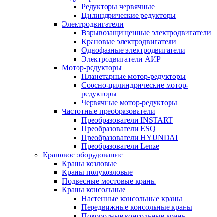
Редукторы червячные
Цилиндрические редукторы
Электродвигатели
Взрывозащищенные электродвигатели
Крановые электродвигатели
Однофазные электродвигатели
Электродвигатели АИР
Мотор-редукторы
Планетарные мотор-редукторы
Соосно-цилиндрические мотор-
редукторы
Червячные мотор-редукторы
Частотные преобразователи
Преобразователи INSTART
Преобразователи ESQ
Преобразователи HYUNDAI
Преобразователи Lenze
Крановое оборудование
Краны козловые
Краны полукозловые
Подвесные мостовые краны
Краны консольные
Настенные консольные краны
Передвижные консольные краны
Поворотные консольные краны