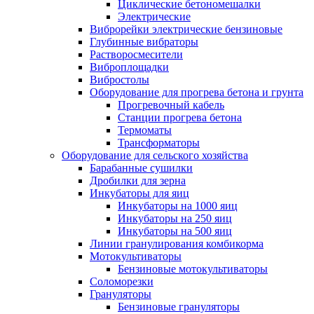
Циклические бетономешалки
Электрические
Виброрейки электрические бензиновые
Глубинные вибраторы
Растворосмесители
Виброплощадки
Вибростолы
Оборудование для прогрева бетона и грунта
Прогревочный кабель
Станции прогрева бетона
Термоматы
Трансформаторы
Оборудование для сельского хозяйства
Барабанные сушилки
Дробилки для зерна
Инкубаторы для яиц
Инкубаторы на 1000 яиц
Инкубаторы на 250 яиц
Инкубаторы на 500 яиц
Линии гранулирования комбикорма
Мотокультиваторы
Бензиновые мотокультиваторы
Соломорезки
Грануляторы
Бензиновые грануляторы