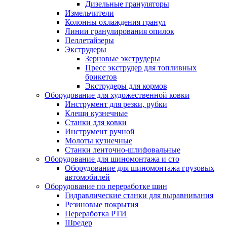
Дизельные грануляторы
Измельчители
Колонны охлаждения гранул
Линии гранулирования опилок
Пеллетайзеры
Экструдеры
Зерновые экструдеры
Пресс экструдер для топливных
брикетов
Экструдеры для кормов
Оборудование для художественной ковки
Инструмент для резки, рубки
Клещи кузнечные
Станки для ковки
Инструмент ручной
Молоты кузнечные
Станки ленточно-шлифовальные
Оборудование для шиномонтажа и сто
Оборудование для шиномонтажа грузовых
автомобилей
Оборудование по переработке шин
Гидравлические станки для выравнивания
Резиновые покрытия
Переработка РТИ
Шредер