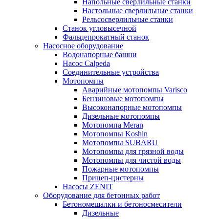
Напольные сверлильные станки
Настольные сверлильные станки
Рельсосверлильные станки
Станок угловысечной
Фальцепрокатный станок
Насосное оборудование
Водонапорные башни
Насос Calpeda
Соединительные устройства
Мотопомпы
Аварийные мотопомпы Varisco
Бензиновые мотопомпы
Высоконапорные мотопомпы
Дизельные мотопомпы
Мотопомпа Meran
Мотопомпы Koshin
Мотопомпы SUBARU
Мотопомпы для грязной воды
Мотопомпы для чистой воды
Пожарные мотопомпы
Прицеп-цистерны
Насосы ZENIT
Оборудование для бетонных работ
Бетономешалки и бетоносмесители
Дизельные