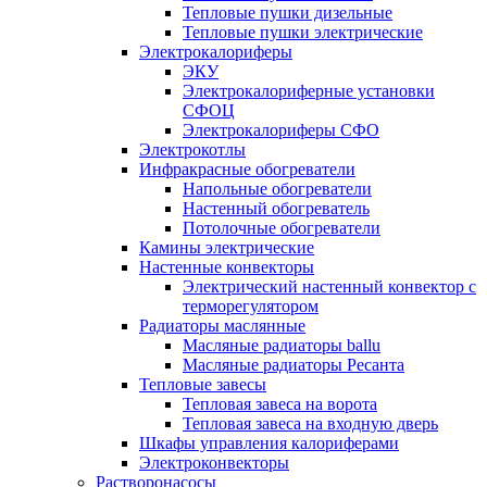
Тепловые пушки дизельные
Тепловые пушки электрические
Электрокалориферы
ЭКУ
Электрокалориферные установки
СФОЦ
Электрокалориферы СФО
Электрокотлы
Инфракрасные обогреватели
Напольные обогреватели
Настенный обогреватель
Потолочные обогреватели
Камины электрические
Настенные конвекторы
Электрический настенный конвектор с
терморегулятором
Радиаторы маслянные
Масляные радиаторы ballu
Масляные радиаторы Ресанта
Тепловые завесы
Тепловая завеса на ворота
Тепловая завеса на входную дверь
Шкафы управления калориферами
Электроконвекторы
Растворонасосы