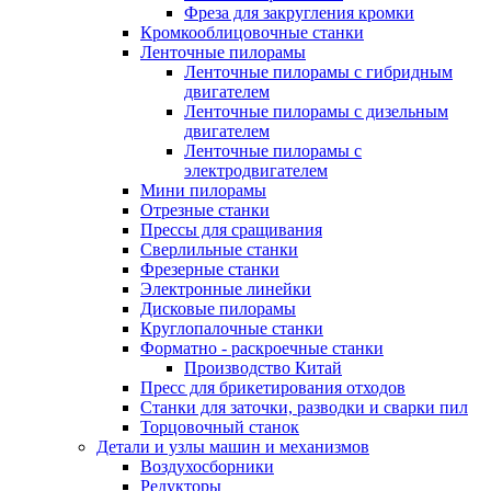
Фреза для закругления кромки
Кромкооблицовочные станки
Ленточные пилорамы
Ленточные пилорамы с гибридным
двигателем
Ленточные пилорамы с дизельным
двигателем
Ленточные пилорамы с
электродвигателем
Мини пилорамы
Отрезные станки
Прессы для сращивания
Сверлильные станки
Фрезерные станки
Электронные линейки
Дисковые пилорамы
Круглопалочные станки
Форматно - раскроечные станки
Производство Китай
Пресс для брикетирования отходов
Станки для заточки, разводки и сварки пил
Торцовочный станок
Детали и узлы машин и механизмов
Воздухосборники
Редукторы