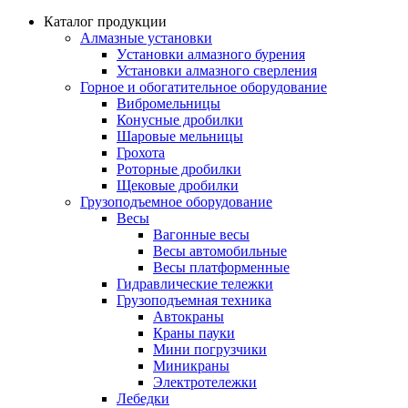
Каталог продукции
Алмазные установки
Уcтановки алмазного бурения
Установки алмазного сверления
Горное и обогатительное оборудование
Вибромельницы
Конусные дробилки
Шаровые мельницы
Грохота
Роторные дробилки
Щековые дробилки
Грузоподъемное оборудование
Весы
Вагонные весы
Весы автомобильные
Весы платформенные
Гидравлические тележки
Грузоподъемная техника
Автокраны
Краны пауки
Мини погрузчики
Миникраны
Электротележки
Лебедки