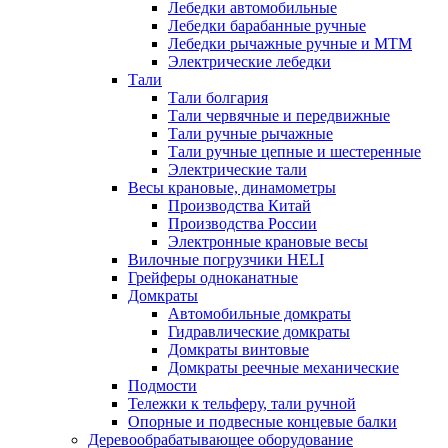
Лебедки автомобильные
Лебедки барабанные ручные
Лебедки рычажные ручные и МТМ
Электрические лебедки
Тали
Тали болгария
Тали червячные и передвижные
Тали ручные рычажные
Тали ручные цепные и шестеренные
Электрические тали
Весы крановые, динамометры
Производства Китай
Производства России
Электронные крановые весы
Вилочные погрузчики HELI
Грейферы одноканатные
Домкраты
Автомобильные домкраты
Гидравлические домкраты
Домкраты винтовые
Домкраты реечные механические
Подмости
Тележки к тельферу, тали ручной
Опорные и подвесные концевые балки
Деревообрабатывающее оборудование