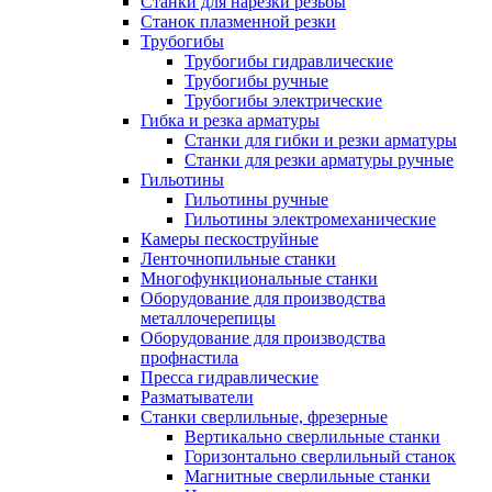
Станки для нарезки резьбы
Станок плазменной резки
Трубогибы
Трубогибы гидравлические
Трубогибы ручные
Трубогибы электрические
Гибка и резка арматуры
Станки для гибки и резки арматуры
Станки для резки арматуры ручные
Гильотины
Гильотины ручные
Гильотины электромеханические
Камеры пескоструйные
Ленточнопильные станки
Многофункциональные станки
Оборудование для производства
металлочерепицы
Оборудование для производства
профнастила
Пресса гидравлические
Разматыватели
Станки сверлильные, фрезерные
Вертикально сверлильные станки
Горизонтально сверлильный станок
Магнитные сверлильные станки