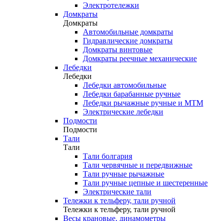
Электротележки
Домкраты
Домкраты
Автомобильные домкраты
Гидравлические домкраты
Домкраты винтовые
Домкраты реечные механические
Лебедки
Лебедки
Лебедки автомобильные
Лебедки барабанные ручные
Лебедки рычажные ручные и МТМ
Электрические лебедки
Подмости
Подмости
Тали
Тали
Тали болгария
Тали червячные и передвижные
Тали ручные рычажные
Тали ручные цепные и шестеренные
Электрические тали
Тележки к тельферу, тали ручной
Тележки к тельферу, тали ручной
Весы крановые, динамометры