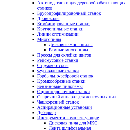
Автоподатчики для деревообрабатывающих
станков
Брусопрофилировочный станок
Дровоколы
Комбинированные станки
Круглопильные станки
Линии оптимизации
Многопилы
Дисковые многопилы
Рамные многопилы
Прессы для склейки щитов
Рейсмусовые станки
Стружкоотсосы
Фуговальные станки
Горбыльно-ребровой станок
Кромкообрезные станки
Бензиновые пилорамы
Оцилиндровочные станки
Сварочный аппарат для ленточных пил
Чашкорезный станок
Аспирационные установки
Дебаркер
Инструмент и комплектующие
Дисковая пила для МКС
Лента шлифовальная