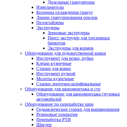
Дизельные грануляторы
Измельчители
Колонны охлаждения гранул
Линии гранулирования опилок
Пеллетайзеры
Экструдеры
Зерновые экструдеры
Пресс экструдер для топливных
брикетов
Экструдеры для кормов
Оборудование для художественной ковки
Инструмент для резки, рубки
Клещи кузнечные
Станки для ковки
Инструмент ручной
Молоты кузнечные
Станки ленточно-шлифовальные
Оборудование для шиномонтажа и сто
Оборудование для шиномонтажа грузовых
автомобилей
Оборудование по переработке шин
Гидравлические станки для выравнивания
Резиновые покрытия
Переработка РТИ
Шредер