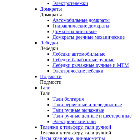
Электротележки
Домкраты
Домкраты
Автомобильные домкраты
Гидравлические домкраты
Домкраты винтовые
Домкраты реечные механические
Лебедки
Лебедки
Лебедки автомобильные
Лебедки барабанные ручные
Лебедки рычажные ручные и МТМ
Электрические лебедки
Подмости
Подмости
Тали
Тали
Тали болгария
Тали червячные и передвижные
Тали ручные рычажные
Тали ручные цепные и шестеренные
Электрические тали
Тележки к тельферу, тали ручной
Тележки к тельферу, тали ручной
Весы крановые, динамометры