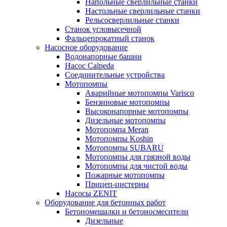
Напольные сверлильные станки
Настольные сверлильные станки
Рельсосверлильные станки
Станок угловысечной
Фальцепрокатный станок
Насосное оборудование
Водонапорные башни
Насос Calpeda
Соединительные устройства
Мотопомпы
Аварийные мотопомпы Varisco
Бензиновые мотопомпы
Высоконапорные мотопомпы
Дизельные мотопомпы
Мотопомпа Meran
Мотопомпы Koshin
Мотопомпы SUBARU
Мотопомпы для грязной воды
Мотопомпы для чистой воды
Пожарные мотопомпы
Прицеп-цистерны
Насосы ZENIT
Оборудование для бетонных работ
Бетономешалки и бетоносмесители
Дизельные