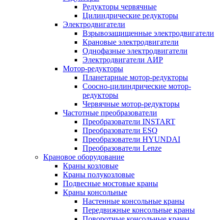
Редукторы червячные
Цилиндрические редукторы
Электродвигатели
Взрывозащищенные электродвигатели
Крановые электродвигатели
Однофазные электродвигатели
Электродвигатели АИР
Мотор-редукторы
Планетарные мотор-редукторы
Соосно-цилиндрические мотор-
редукторы
Червячные мотор-редукторы
Частотные преобразователи
Преобразователи INSTART
Преобразователи ESQ
Преобразователи HYUNDAI
Преобразователи Lenze
Крановое оборудование
Краны козловые
Краны полукозловые
Подвесные мостовые краны
Краны консольные
Настенные консольные краны
Передвижные консольные краны
Поворотные консольные краны