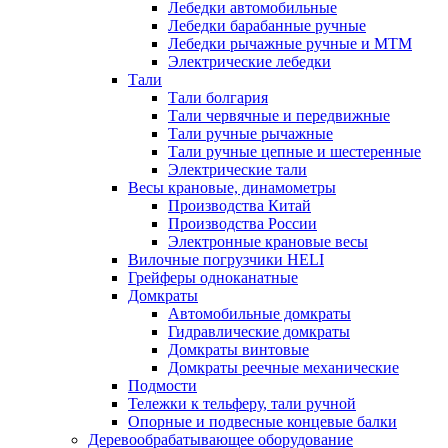
Лебедки автомобильные
Лебедки барабанные ручные
Лебедки рычажные ручные и МТМ
Электрические лебедки
Тали
Тали болгария
Тали червячные и передвижные
Тали ручные рычажные
Тали ручные цепные и шестеренные
Электрические тали
Весы крановые, динамометры
Производства Китай
Производства России
Электронные крановые весы
Вилочные погрузчики HELI
Грейферы одноканатные
Домкраты
Автомобильные домкраты
Гидравлические домкраты
Домкраты винтовые
Домкраты реечные механические
Подмости
Тележки к тельферу, тали ручной
Опорные и подвесные концевые балки
Деревообрабатывающее оборудование