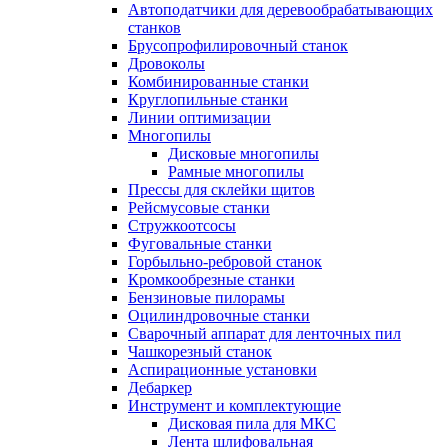
Автоподатчики для деревообрабатывающих
станков
Брусопрофилировочный станок
Дровоколы
Комбинированные станки
Круглопильные станки
Линии оптимизации
Многопилы
Дисковые многопилы
Рамные многопилы
Прессы для склейки щитов
Рейсмусовые станки
Стружкоотсосы
Фуговальные станки
Горбыльно-ребровой станок
Кромкообрезные станки
Бензиновые пилорамы
Оцилиндровочные станки
Сварочный аппарат для ленточных пил
Чашкорезный станок
Аспирационные установки
Дебаркер
Инструмент и комплектующие
Дисковая пила для МКС
Лента шлифовальная