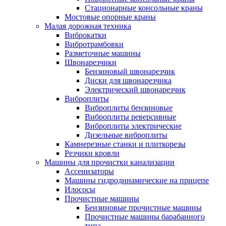
Стационарные консольные краны
Мостовые опорные краны
Малая дорожная техника
Виброкатки
Вибротрамбовки
Разметочные машины
Швонарезчики
Бензиновый швонарезчик
Диски для швонарезчика
Электрический швонарезчик
Виброплиты
Виброплиты бензиновые
Виброплиты реверсивные
Виброплиты электрические
Дизельные виброплиты
Камнерезные станки и плиткорезы
Резчики кровли
Машины для прочистки канализации
Ассенизаторы
Машины гидродинамические на прицепе
Илососы
Прочистные машины
Бензиновые прочистные машины
Прочистные машины барабанного
типа