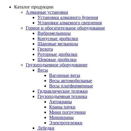
Каталог продукции
Алмазные установки
Уcтановки алмазного бурения
Установки алмазного сверления
Горное и обогатительное оборудование
Вибромельницы
Конусные дробилки
Шаровые мельницы
Грохота
Роторные дробилки
Щековые дробилки
Грузоподъемное оборудование
Весы
Вагонные весы
Весы автомобильные
Весы платформенные
Гидравлические тележки
Грузоподъемная техника
Автокраны
Краны пауки
Мини погрузчики
Миникраны
Электротележки
Лебедки