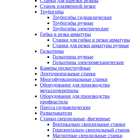
Станки для нарезки резьбы
Станок плазменной резки
Трубогибы
Трубогибы гидравлические
Трубогибы ручные
Трубогибы электрические
Гибка и резка арматуры
Станки для гибки и резки арматуры
Станки для резки арматуры ручные
Гильотины
Гильотины ручные
Гильотины электромеханические
Камеры пескоструйные
Ленточнопильные станки
Многофункциональные станки
Оборудование для производства
металлочерепицы
Оборудование для производства
профнастила
Пресса гидравлические
Разматыватели
Станки сверлильные, фрезерные
Вертикально сверлильные станки
Горизонтально сверлильный станок
Магнитные сверлильные станки