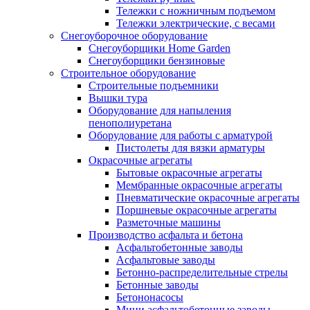
Тележки с ножничным подъемом
Тележки электрические, с весами
Снегоуборочное оборудование
Снегоуборщики Home Garden
Снегоуборщики бензиновые
Строительное оборудование
Cтроительные подъемники
Вышки тура
Оборудование для напыления
пенополиуретана
Оборудование для работы с арматурой
Пистолеты для вязки арматуры
Окрасочные агрегаты
Бытовые окрасочные агрегаты
Мембранные окрасочные агрегаты
Пневматические окрасочные агрегаты
Поршневые окрасочные агрегаты
Разметочные машины
Производство асфальта и бетона
Асфальтобетонные заводы
Асфальтовые заводы
Бетонно-распределительные стрелы
Бетонные заводы
Бетононасосы
Мини асфальтобетонные заводы