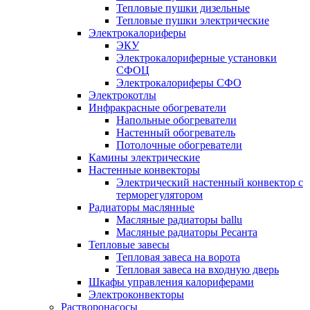
Тепловые пушки дизельные
Тепловые пушки электрические
Электрокалориферы
ЭКУ
Электрокалориферные установки
СФОЦ
Электрокалориферы СФО
Электрокотлы
Инфракрасные обогреватели
Напольные обогреватели
Настенный обогреватель
Потолочные обогреватели
Камины электрические
Настенные конвекторы
Электрический настенный конвектор с
терморегулятором
Радиаторы маслянные
Масляные радиаторы ballu
Масляные радиаторы Ресанта
Тепловые завесы
Тепловая завеса на ворота
Тепловая завеса на входную дверь
Шкафы управления калориферами
Электроконвекторы
Растворонасосы