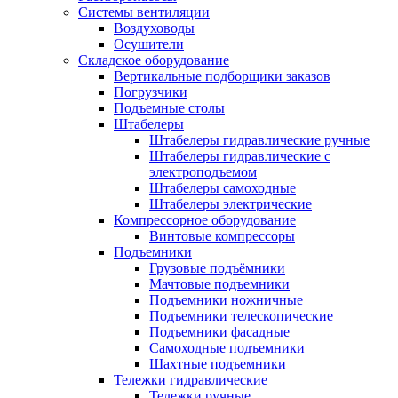
Системы вентиляции
Воздуховоды
Осушители
Складское оборудование
Вертикальные подборщики заказов
Погрузчики
Подъемные столы
Штабелеры
Штабелеры гидравлические ручные
Штабелеры гидравлические с
электроподъемом
Штабелеры самоходные
Штабелеры электрические
Компрессорное оборудование
Винтовые компрессоры
Подъемники
Грузовые подъёмники
Мачтовые подъемники
Подъемники ножничные
Подъемники телескопические
Подъемники фасадные
Самоходные подъемники
Шахтные подъемники
Тележки гидравлические
Тележки ручные