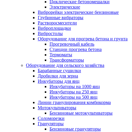
Циклические бетономешалки
Электрические
Виброрейки электрические бензиновые
Глубинные вибраторы
Растворосмесители
Виброплощадки
Вибростолы
Оборудование для прогрева бетона и грунта
Прогревочный кабель
Станции прогрева бетона
Термоматы
Трансформаторы
Оборудование для сельского хозяйства
Барабанные сушилки
Дробилки для зерна
Инкубаторы для яиц
Инкубаторы на 1000 яиц
Инкубаторы на 250 яиц
Инкубаторы на 500 яиц
Линии гранулирования комбикорма
Мотокультиваторы
Бензиновые мотокультиваторы
Соломорезки
Грануляторы
Бензиновые грануляторы