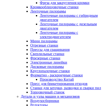
Фреза для закругления кромки
Кромкооблицовочные станки
Ленточные пилорамы
Ленточные пилорамы с гибридным
двигателем
Ленточные пилорамы с дизельным
двигателем
Ленточные пилорамы с
электродвигателем
Мини пилорамы
Отрезные станки
Прессы для сращивания
Сверлильные станки
Фрезерные станки
Электронные линейки
Дисковые пилорамы
Круглопалочные станки
Форматно - раскроечные станки
Производство Китай
Пресс для брикетирования отходов
Станки для заточки, разводки и сварки пил
Торцовочный станок
Детали и узлы машин и механизмов
Воздухосборники
Редукторы