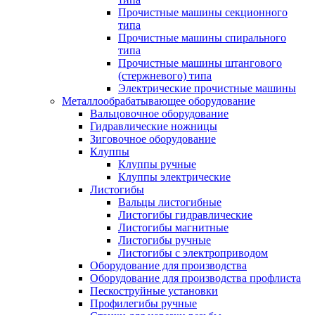
Прочистные машины секционного
типа
Прочистные машины спирального
типа
Прочистные машины штангового
(стержневого) типа
Электрические прочистные машины
Металлообрабатывающее оборудование
Вальцовочное оборудование
Гидравлические ножницы
Зиговочное оборудование
Клуппы
Клуппы ручные
Клуппы электрические
Листогибы
Вальцы листогибные
Листогибы гидравлические
Листогибы магнитные
Листогибы ручные
Листогибы с электроприводом
Оборудование для производства
Оборудование для производства профлиста
Пескоструйные установки
Профилегибы ручные