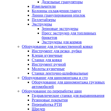
Дизельные грануляторы
Измельчители
Колонны охлаждения гранул
Линии гранулирования опилок
Пеллетайзеры
Экструдеры
Зерновые экструдеры
Пресс экструдер для топливных
брикетов
Экструдеры для кормов
Оборудование для художественной ковки
Инструмент для резки, рубки
Клещи кузнечные
Станки для ковки
Инструмент ручной
Молоты кузнечные
Станки ленточно-шлифовальные
Оборудование для шиномонтажа и сто
Оборудование для шиномонтажа грузовых
автомобилей
Оборудование по переработке шин
Гидравлические станки для выравнивания
Резиновые покрытия
Переработка РТИ
Шредер