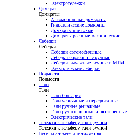
Электротележки
Домкраты
Домкраты
Автомобильные домкраты
Гидравлические домкраты
Домкраты винтовые
Домкраты реечные механические
Лебедки
Лебедки
Лебедки автомобильные
Лебедки барабанные ручные
Лебедки рычажные ручные и МТМ
Электрические лебедки
Подмости
Подмости
Тали
Тали
Тали болгария
Тали червячные и передвижные
Тали ручные рычажные
Тали ручные цепные и шестеренные
Электрические тали
Тележки к тельферу, тали ручной
Тележки к тельферу, тали ручной
Весы крановые, динамометры