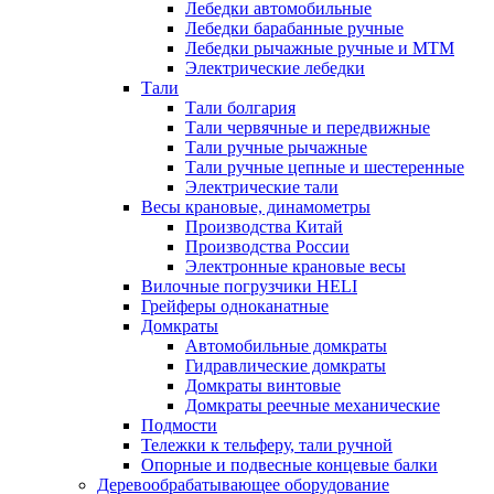
Лебедки автомобильные
Лебедки барабанные ручные
Лебедки рычажные ручные и МТМ
Электрические лебедки
Тали
Тали болгария
Тали червячные и передвижные
Тали ручные рычажные
Тали ручные цепные и шестеренные
Электрические тали
Весы крановые, динамометры
Производства Китай
Производства России
Электронные крановые весы
Вилочные погрузчики HELI
Грейферы одноканатные
Домкраты
Автомобильные домкраты
Гидравлические домкраты
Домкраты винтовые
Домкраты реечные механические
Подмости
Тележки к тельферу, тали ручной
Опорные и подвесные концевые балки
Деревообрабатывающее оборудование