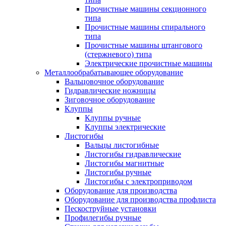
Прочистные машины секционного
типа
Прочистные машины спирального
типа
Прочистные машины штангового
(стержневого) типа
Электрические прочистные машины
Металлообрабатывающее оборудование
Вальцовочное оборудование
Гидравлические ножницы
Зиговочное оборудование
Клуппы
Клуппы ручные
Клуппы электрические
Листогибы
Вальцы листогибные
Листогибы гидравлические
Листогибы магнитные
Листогибы ручные
Листогибы с электроприводом
Оборудование для производства
Оборудование для производства профлиста
Пескоструйные установки
Профилегибы ручные