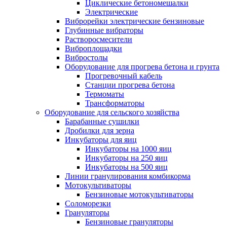
Циклические бетономешалки
Электрические
Виброрейки электрические бензиновые
Глубинные вибраторы
Растворосмесители
Виброплощадки
Вибростолы
Оборудование для прогрева бетона и грунта
Прогревочный кабель
Станции прогрева бетона
Термоматы
Трансформаторы
Оборудование для сельского хозяйства
Барабанные сушилки
Дробилки для зерна
Инкубаторы для яиц
Инкубаторы на 1000 яиц
Инкубаторы на 250 яиц
Инкубаторы на 500 яиц
Линии гранулирования комбикорма
Мотокультиваторы
Бензиновые мотокультиваторы
Соломорезки
Грануляторы
Бензиновые грануляторы