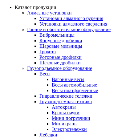
Каталог продукции
Алмазные установки
Уcтановки алмазного бурения
Установки алмазного сверления
Горное и обогатительное оборудование
Вибромельницы
Конусные дробилки
Шаровые мельницы
Грохота
Роторные дробилки
Щековые дробилки
Грузоподъемное оборудование
Весы
Вагонные весы
Весы автомобильные
Весы платформенные
Гидравлические тележки
Грузоподъемная техника
Автокраны
Краны пауки
Мини погрузчики
Миникраны
Электротележки
Лебедки