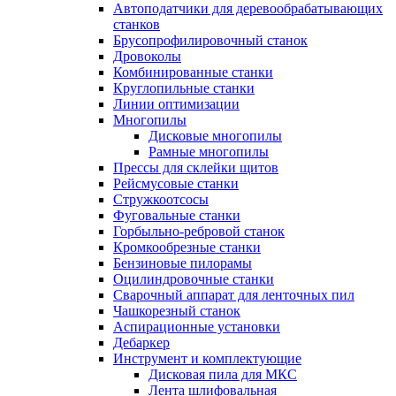
Автоподатчики для деревообрабатывающих
станков
Брусопрофилировочный станок
Дровоколы
Комбинированные станки
Круглопильные станки
Линии оптимизации
Многопилы
Дисковые многопилы
Рамные многопилы
Прессы для склейки щитов
Рейсмусовые станки
Стружкоотсосы
Фуговальные станки
Горбыльно-ребровой станок
Кромкообрезные станки
Бензиновые пилорамы
Оцилиндровочные станки
Сварочный аппарат для ленточных пил
Чашкорезный станок
Аспирационные установки
Дебаркер
Инструмент и комплектующие
Дисковая пила для МКС
Лента шлифовальная