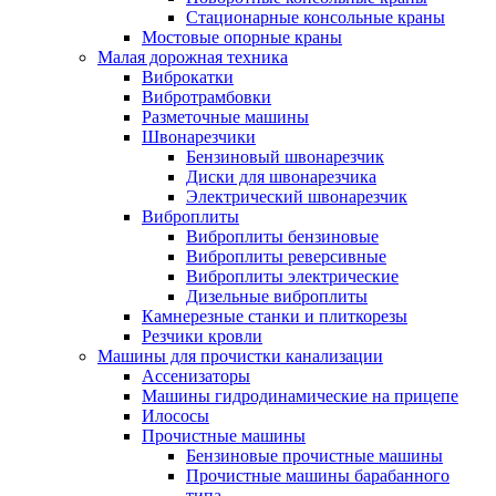
Стационарные консольные краны
Мостовые опорные краны
Малая дорожная техника
Виброкатки
Вибротрамбовки
Разметочные машины
Швонарезчики
Бензиновый швонарезчик
Диски для швонарезчика
Электрический швонарезчик
Виброплиты
Виброплиты бензиновые
Виброплиты реверсивные
Виброплиты электрические
Дизельные виброплиты
Камнерезные станки и плиткорезы
Резчики кровли
Машины для прочистки канализации
Ассенизаторы
Машины гидродинамические на прицепе
Илососы
Прочистные машины
Бензиновые прочистные машины
Прочистные машины барабанного
типа