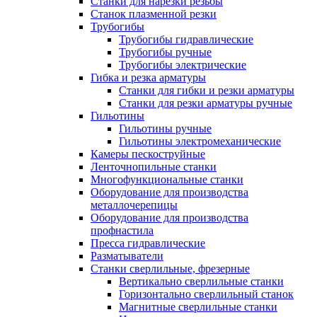
Станки для нарезки резьбы
Станок плазменной резки
Трубогибы
Трубогибы гидравлические
Трубогибы ручные
Трубогибы электрические
Гибка и резка арматуры
Станки для гибки и резки арматуры
Станки для резки арматуры ручные
Гильотины
Гильотины ручные
Гильотины электромеханические
Камеры пескоструйные
Ленточнопильные станки
Многофункциональные станки
Оборудование для производства
металлочерепицы
Оборудование для производства
профнастила
Пресса гидравлические
Разматыватели
Станки сверлильные, фрезерные
Вертикально сверлильные станки
Горизонтально сверлильный станок
Магнитные сверлильные станки