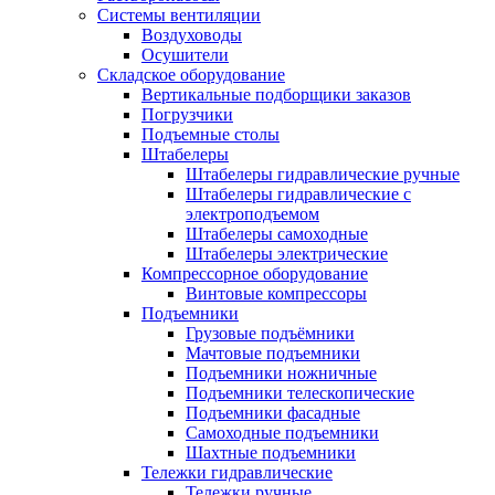
Системы вентиляции
Воздуховоды
Осушители
Складское оборудование
Вертикальные подборщики заказов
Погрузчики
Подъемные столы
Штабелеры
Штабелеры гидравлические ручные
Штабелеры гидравлические с
электроподъемом
Штабелеры самоходные
Штабелеры электрические
Компрессорное оборудование
Винтовые компрессоры
Подъемники
Грузовые подъёмники
Мачтовые подъемники
Подъемники ножничные
Подъемники телескопические
Подъемники фасадные
Самоходные подъемники
Шахтные подъемники
Тележки гидравлические
Тележки ручные