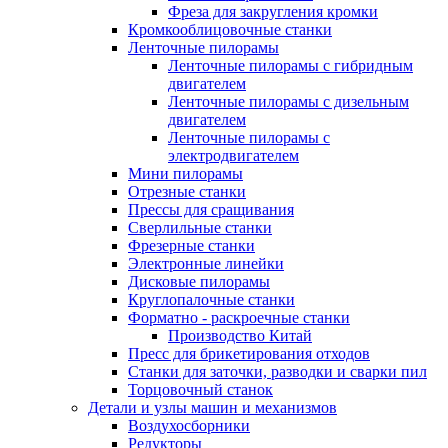
Фреза для закругления кромки
Кромкооблицовочные станки
Ленточные пилорамы
Ленточные пилорамы с гибридным
двигателем
Ленточные пилорамы с дизельным
двигателем
Ленточные пилорамы с
электродвигателем
Мини пилорамы
Отрезные станки
Прессы для сращивания
Сверлильные станки
Фрезерные станки
Электронные линейки
Дисковые пилорамы
Круглопалочные станки
Форматно - раскроечные станки
Производство Китай
Пресс для брикетирования отходов
Станки для заточки, разводки и сварки пил
Торцовочный станок
Детали и узлы машин и механизмов
Воздухосборники
Редукторы