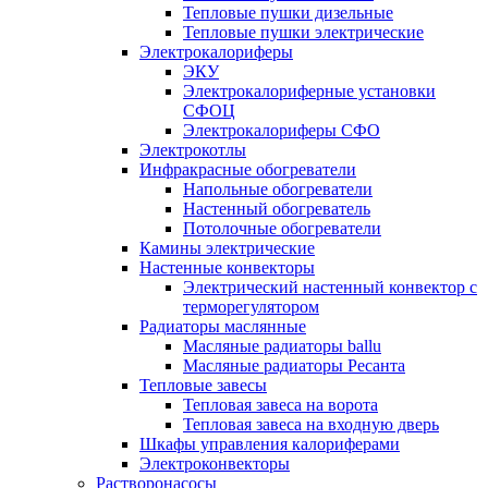
Тепловые пушки дизельные
Тепловые пушки электрические
Электрокалориферы
ЭКУ
Электрокалориферные установки
СФОЦ
Электрокалориферы СФО
Электрокотлы
Инфракрасные обогреватели
Напольные обогреватели
Настенный обогреватель
Потолочные обогреватели
Камины электрические
Настенные конвекторы
Электрический настенный конвектор с
терморегулятором
Радиаторы маслянные
Масляные радиаторы ballu
Масляные радиаторы Ресанта
Тепловые завесы
Тепловая завеса на ворота
Тепловая завеса на входную дверь
Шкафы управления калориферами
Электроконвекторы
Растворонасосы