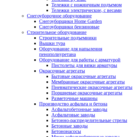
Тележки с ножничным подъемом
Тележки электрические, с весами
Снегоуборочное оборудование
Снегоуборщики Home Garden
Снегоуборщики бензиновые
Строительное оборудование
Cтроительные подъемники
Вышки тура
Оборудование для напыления
пенополиуретана
Оборудование для работы с арматурой
Пистолеты для вязки арматуры
Окрасочные агрегаты
Бытовые окрасочные агрегаты
Мембранные окрасочные агрегаты
Пневматические окрасочные агрегаты
Поршневые окрасочные агрегаты
Разметочные машины
Производство асфальта и бетона
Асфальтобетонные заводы
Асфальтовые заводы
Бетонно-распределительные стрелы
Бетонные заводы
Бетононасосы
Мини асфальтобетонные заводы