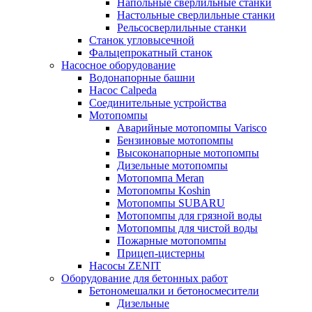
Напольные сверлильные станки
Настольные сверлильные станки
Рельсосверлильные станки
Станок угловысечной
Фальцепрокатный станок
Насосное оборудование
Водонапорные башни
Насос Calpeda
Соединительные устройства
Мотопомпы
Аварийные мотопомпы Varisco
Бензиновые мотопомпы
Высоконапорные мотопомпы
Дизельные мотопомпы
Мотопомпа Meran
Мотопомпы Koshin
Мотопомпы SUBARU
Мотопомпы для грязной воды
Мотопомпы для чистой воды
Пожарные мотопомпы
Прицеп-цистерны
Насосы ZENIT
Оборудование для бетонных работ
Бетономешалки и бетоносмесители
Дизельные