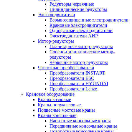
Редукторы червячные
Цилиндрические редукторы
Электродвигатели
Взрывозащищенные электродвигатели
Крановые электродвигатели
Однофазные электродвигатели
Электродвигатели АИР
Мотор-редукторы
Планетарные мотор-редукторы
Соосно-цилиндрические мотор-
редукторы
Червячные мотор-редукторы
Частотные преобразователи
Преобразователи INSTART
Преобразователи ESQ
Преобразователи HYUNDAI
Преобразователи Lenze
Крановое оборудование
Краны козловые
Краны полукозловые
Подвесные мостовые краны
Краны консольные
Настенные консольные краны
Передвижные консольные краны
Поворотные консольные краны