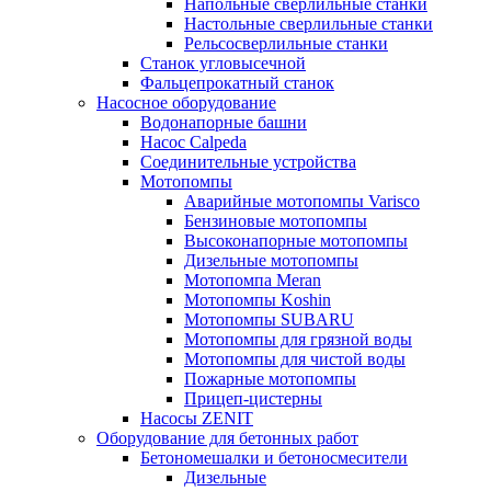
Напольные сверлильные станки
Настольные сверлильные станки
Рельсосверлильные станки
Станок угловысечной
Фальцепрокатный станок
Насосное оборудование
Водонапорные башни
Насос Calpeda
Соединительные устройства
Мотопомпы
Аварийные мотопомпы Varisco
Бензиновые мотопомпы
Высоконапорные мотопомпы
Дизельные мотопомпы
Мотопомпа Meran
Мотопомпы Koshin
Мотопомпы SUBARU
Мотопомпы для грязной воды
Мотопомпы для чистой воды
Пожарные мотопомпы
Прицеп-цистерны
Насосы ZENIT
Оборудование для бетонных работ
Бетономешалки и бетоносмесители
Дизельные