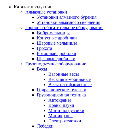
Каталог продукции
Алмазные установки
Уcтановки алмазного бурения
Установки алмазного сверления
Горное и обогатительное оборудование
Вибромельницы
Конусные дробилки
Шаровые мельницы
Грохота
Роторные дробилки
Щековые дробилки
Грузоподъемное оборудование
Весы
Вагонные весы
Весы автомобильные
Весы платформенные
Гидравлические тележки
Грузоподъемная техника
Автокраны
Краны пауки
Мини погрузчики
Миникраны
Электротележки
Лебедки