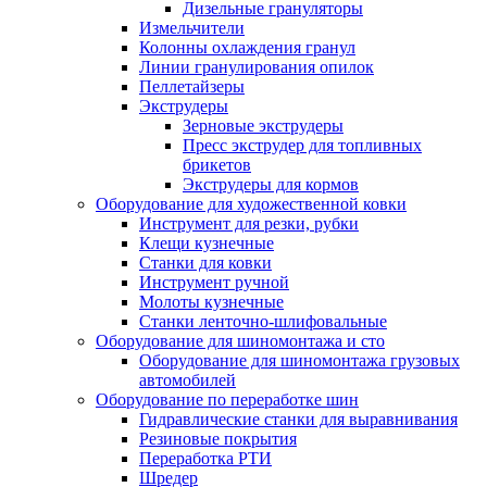
Дизельные грануляторы
Измельчители
Колонны охлаждения гранул
Линии гранулирования опилок
Пеллетайзеры
Экструдеры
Зерновые экструдеры
Пресс экструдер для топливных
брикетов
Экструдеры для кормов
Оборудование для художественной ковки
Инструмент для резки, рубки
Клещи кузнечные
Станки для ковки
Инструмент ручной
Молоты кузнечные
Станки ленточно-шлифовальные
Оборудование для шиномонтажа и сто
Оборудование для шиномонтажа грузовых
автомобилей
Оборудование по переработке шин
Гидравлические станки для выравнивания
Резиновые покрытия
Переработка РТИ
Шредер