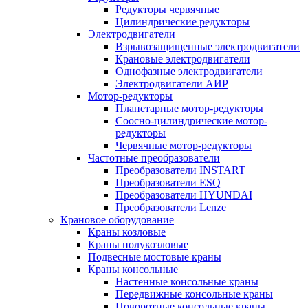
Редукторы червячные
Цилиндрические редукторы
Электродвигатели
Взрывозащищенные электродвигатели
Крановые электродвигатели
Однофазные электродвигатели
Электродвигатели АИР
Мотор-редукторы
Планетарные мотор-редукторы
Соосно-цилиндрические мотор-
редукторы
Червячные мотор-редукторы
Частотные преобразователи
Преобразователи INSTART
Преобразователи ESQ
Преобразователи HYUNDAI
Преобразователи Lenze
Крановое оборудование
Краны козловые
Краны полукозловые
Подвесные мостовые краны
Краны консольные
Настенные консольные краны
Передвижные консольные краны
Поворотные консольные краны