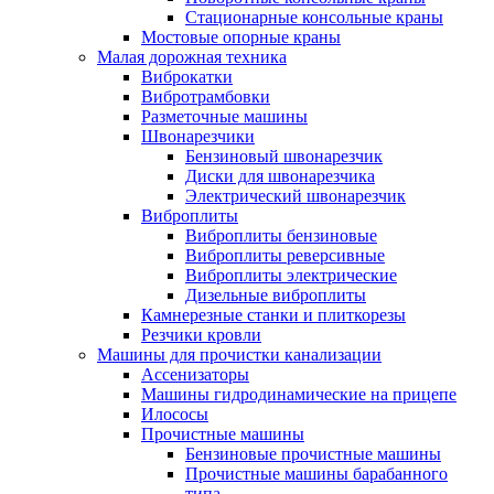
Стационарные консольные краны
Мостовые опорные краны
Малая дорожная техника
Виброкатки
Вибротрамбовки
Разметочные машины
Швонарезчики
Бензиновый швонарезчик
Диски для швонарезчика
Электрический швонарезчик
Виброплиты
Виброплиты бензиновые
Виброплиты реверсивные
Виброплиты электрические
Дизельные виброплиты
Камнерезные станки и плиткорезы
Резчики кровли
Машины для прочистки канализации
Ассенизаторы
Машины гидродинамические на прицепе
Илососы
Прочистные машины
Бензиновые прочистные машины
Прочистные машины барабанного
типа