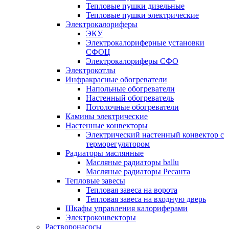
Тепловые пушки дизельные
Тепловые пушки электрические
Электрокалориферы
ЭКУ
Электрокалориферные установки
СФОЦ
Электрокалориферы СФО
Электрокотлы
Инфракрасные обогреватели
Напольные обогреватели
Настенный обогреватель
Потолочные обогреватели
Камины электрические
Настенные конвекторы
Электрический настенный конвектор с
терморегулятором
Радиаторы маслянные
Масляные радиаторы ballu
Масляные радиаторы Ресанта
Тепловые завесы
Тепловая завеса на ворота
Тепловая завеса на входную дверь
Шкафы управления калориферами
Электроконвекторы
Растворонасосы