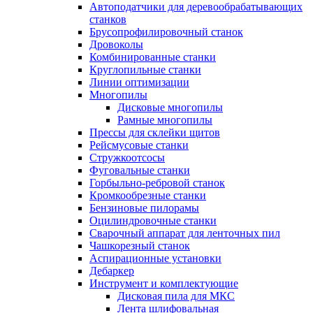
Автоподатчики для деревообрабатывающих
станков
Брусопрофилировочный станок
Дровоколы
Комбинированные станки
Круглопильные станки
Линии оптимизации
Многопилы
Дисковые многопилы
Рамные многопилы
Прессы для склейки щитов
Рейсмусовые станки
Стружкоотсосы
Фуговальные станки
Горбыльно-ребровой станок
Кромкообрезные станки
Бензиновые пилорамы
Оцилиндровочные станки
Сварочный аппарат для ленточных пил
Чашкорезный станок
Аспирационные установки
Дебаркер
Инструмент и комплектующие
Дисковая пила для МКС
Лента шлифовальная