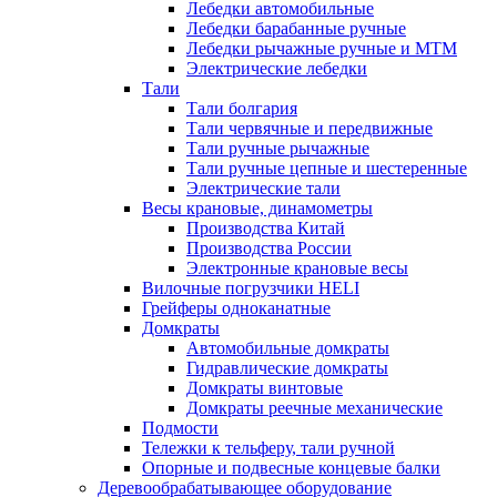
Лебедки автомобильные
Лебедки барабанные ручные
Лебедки рычажные ручные и МТМ
Электрические лебедки
Тали
Тали болгария
Тали червячные и передвижные
Тали ручные рычажные
Тали ручные цепные и шестеренные
Электрические тали
Весы крановые, динамометры
Производства Китай
Производства России
Электронные крановые весы
Вилочные погрузчики HELI
Грейферы одноканатные
Домкраты
Автомобильные домкраты
Гидравлические домкраты
Домкраты винтовые
Домкраты реечные механические
Подмости
Тележки к тельферу, тали ручной
Опорные и подвесные концевые балки
Деревообрабатывающее оборудование