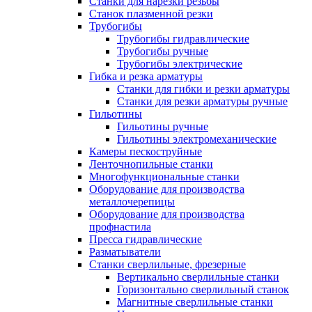
Станки для нарезки резьбы
Станок плазменной резки
Трубогибы
Трубогибы гидравлические
Трубогибы ручные
Трубогибы электрические
Гибка и резка арматуры
Станки для гибки и резки арматуры
Станки для резки арматуры ручные
Гильотины
Гильотины ручные
Гильотины электромеханические
Камеры пескоструйные
Ленточнопильные станки
Многофункциональные станки
Оборудование для производства
металлочерепицы
Оборудование для производства
профнастила
Пресса гидравлические
Разматыватели
Станки сверлильные, фрезерные
Вертикально сверлильные станки
Горизонтально сверлильный станок
Магнитные сверлильные станки