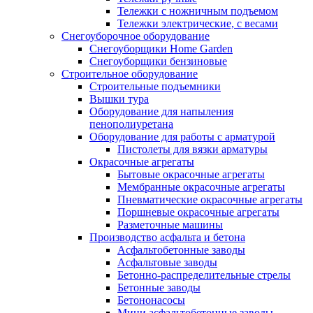
Тележки с ножничным подъемом
Тележки электрические, с весами
Снегоуборочное оборудование
Снегоуборщики Home Garden
Снегоуборщики бензиновые
Строительное оборудование
Cтроительные подъемники
Вышки тура
Оборудование для напыления
пенополиуретана
Оборудование для работы с арматурой
Пистолеты для вязки арматуры
Окрасочные агрегаты
Бытовые окрасочные агрегаты
Мембранные окрасочные агрегаты
Пневматические окрасочные агрегаты
Поршневые окрасочные агрегаты
Разметочные машины
Производство асфальта и бетона
Асфальтобетонные заводы
Асфальтовые заводы
Бетонно-распределительные стрелы
Бетонные заводы
Бетононасосы
Мини асфальтобетонные заводы