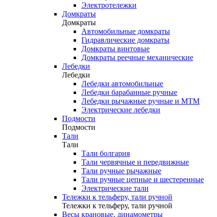
Электротележки
Домкраты
Домкраты
Автомобильные домкраты
Гидравлические домкраты
Домкраты винтовые
Домкраты реечные механические
Лебедки
Лебедки
Лебедки автомобильные
Лебедки барабанные ручные
Лебедки рычажные ручные и МТМ
Электрические лебедки
Подмости
Подмости
Тали
Тали
Тали болгария
Тали червячные и передвижные
Тали ручные рычажные
Тали ручные цепные и шестеренные
Электрические тали
Тележки к тельферу, тали ручной
Тележки к тельферу, тали ручной
Весы крановые, динамометры