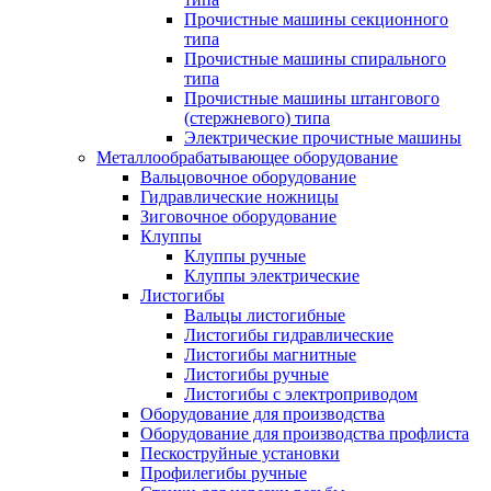
Прочистные машины секционного
типа
Прочистные машины спирального
типа
Прочистные машины штангового
(стержневого) типа
Электрические прочистные машины
Металлообрабатывающее оборудование
Вальцовочное оборудование
Гидравлические ножницы
Зиговочное оборудование
Клуппы
Клуппы ручные
Клуппы электрические
Листогибы
Вальцы листогибные
Листогибы гидравлические
Листогибы магнитные
Листогибы ручные
Листогибы с электроприводом
Оборудование для производства
Оборудование для производства профлиста
Пескоструйные установки
Профилегибы ручные