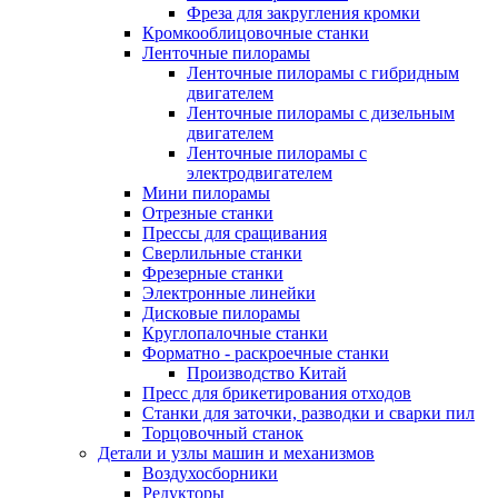
Фреза для закругления кромки
Кромкооблицовочные станки
Ленточные пилорамы
Ленточные пилорамы с гибридным
двигателем
Ленточные пилорамы с дизельным
двигателем
Ленточные пилорамы с
электродвигателем
Мини пилорамы
Отрезные станки
Прессы для сращивания
Сверлильные станки
Фрезерные станки
Электронные линейки
Дисковые пилорамы
Круглопалочные станки
Форматно - раскроечные станки
Производство Китай
Пресс для брикетирования отходов
Станки для заточки, разводки и сварки пил
Торцовочный станок
Детали и узлы машин и механизмов
Воздухосборники
Редукторы