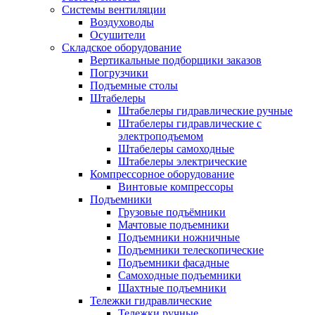
Системы вентиляции
Воздуховоды
Осушители
Складское оборудование
Вертикальные подборщики заказов
Погрузчики
Подъемные столы
Штабелеры
Штабелеры гидравлические ручные
Штабелеры гидравлические с
электроподъемом
Штабелеры самоходные
Штабелеры электрические
Компрессорное оборудование
Винтовые компрессоры
Подъемники
Грузовые подъёмники
Мачтовые подъемники
Подъемники ножничные
Подъемники телескопические
Подъемники фасадные
Самоходные подъемники
Шахтные подъемники
Тележки гидравлические
Тележки ручные