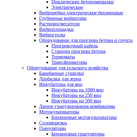
Циклические бетономешалки
Электрические
Виброрейки электрические бензиновые
Глубинные вибраторы
Растворосмесители
Виброплощадки
Вибростолы
Оборудование для прогрева бетона и грунта
Прогревочный кабель
Станции прогрева бетона
Термоматы
Трансформаторы
Оборудование для сельского хозяйства
Барабанные сушилки
Дробилки для зерна
Инкубаторы для яиц
Инкубаторы на 1000 яиц
Инкубаторы на 250 яиц
Инкубаторы на 500 яиц
Линии гранулирования комбикорма
Мотокультиваторы
Бензиновые мотокультиваторы
Соломорезки
Грануляторы
Бензиновые грануляторы